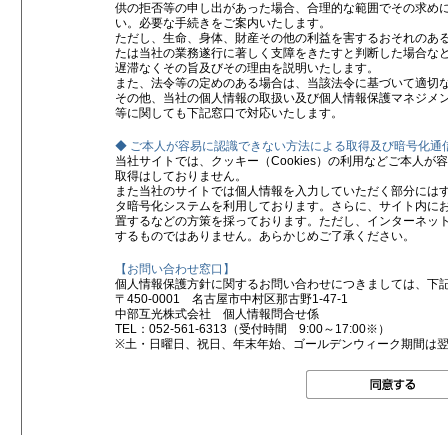
供の拒否等の申し出があった場合、合理的な範囲でその求め
い。必要な手続きをご案内いたします。
ただし、生命、身体、財産その他の利益を害するおそれのあ
たは当社の業務遂行に著しく支障をきたすと判断した場合な
遅滞なくその旨及びその理由を説明いたします。
また、法令等の定めのある場合は、当該法令に基づいて適切
その他、当社の個人情報の取扱い及び個人情報保護マネジメ
等に関しても下記窓口で対応いたします。
◆ ご本人が容易に認識できない方法による取得及び暗号化通
当社サイトでは、クッキー（Cookies）の利用などご本人
取得はしておりません。
また当社のサイトでは個人情報を入力していただく部分にはすべてSSL（
タ暗号化システムを利用しております。さらに、サイト内に
置するなどの方策を採っております。ただし、インターネッ
するものではありません。あらかじめご了承ください。
【お問い合わせ窓口】
個人情報保護方針に関するお問い合わせにつきましては、下
〒450-0001 名古屋市中村区那古野1-47-1
中部互光株式会社 個人情報問合せ係
TEL：052-561-6313（受付時間 9:00～17:00※）
※土・日曜日、祝日、年末年始、ゴールデンウィーク期間は