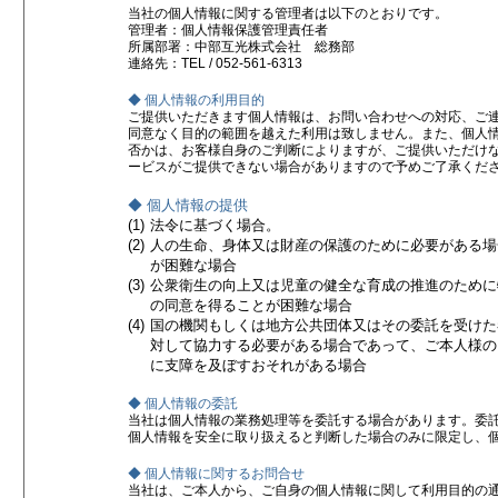
当社の個人情報に関する管理者は以下のとおりです。
管理者：個人情報保護管理責任者
所属部署：中部互光株式会社 総務部
連絡先：TEL / 052-561-6313
◆ 個人情報の利用目的
ご提供いただきます個人情報は、お問い合わせへの対応、ご
同意なく目的の範囲を越えた利用は致しません。また、個人
否かは、お客様自身のご判断によりますが、ご提供いただけ
ービスがご提供できない場合がありますので予めご了承くだ
◆ 個人情報の提供
(1)
法令に基づく場合。
(2)
人の生命、身体又は財産の保護のために必要がある場
が困難な場合
(3)
公衆衛生の向上又は児童の健全な育成の推進のために
の同意を得ることが困難な場合
(4)
国の機関もしくは地方公共団体又はその委託を受けた
対して協力する必要がある場合であって、ご本人様の
に支障を及ぼすおそれがある場合
◆ 個人情報の委託
当社は個人情報の業務処理等を委託する場合があります。委
個人情報を安全に取り扱えると判断した場合のみに限定し、
◆ 個人情報に関するお問合せ
当社は、ご本人から、ご自身の個人情報に関して利用目的の