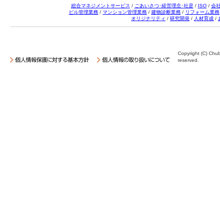
総合マネジメントサービス
/
ごあいさつ･経営理念･社是
/
ISO
/
会
ビル管理業務
/
マンション管理業務
/
建物診断業務
/
リフォーム業務
オリジナリティ
/
研究開発
/
人材育成
/
Copyright (C) Chub
reserved.