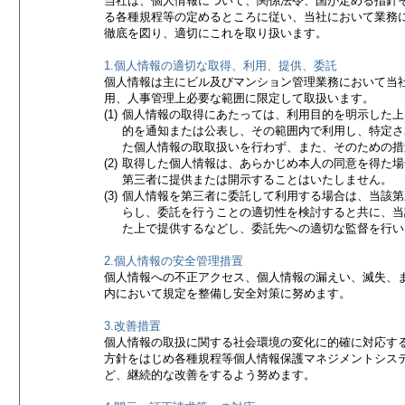
当社は、個人情報について、関係法令、国が定める指針
る各種規程等の定めるところに従い、当社において業務
徹底を図り、適切にこれを取り扱います。
1.個人情報の適切な取得、利用、提供、委託
個人情報は主にビル及びマンション管理業務において当
用、人事管理上必要な範囲に限定して取扱います。
(1)
個人情報の取得にあたっては、利用目的を明示した上
的を通知または公表し、その範囲内で利用し、特定さ
た個人情報の取取扱いを行わず、また、そのための措
(2)
取得した個人情報は、あらかじめ本人の同意を得た場
第三者に提供または開示することはいたしません。
(3)
個人情報を第三者に委託して利用する場合は、当該第
らし、委託を行うことの適切性を検討すると共に、当
た上で提供するなどし、委託先への適切な監督を行い
2.個人情報の安全管理措置
個人情報への不正アクセス、個人情報の漏えい、滅失、
内において規定を整備し安全対策に努めます。
3.改善措置
個人情報の取扱に関する社会環境の変化に的確に対応す
方針をはじめ各種規程等個人情報保護マネジメントシス
ど、継続的な改善をするよう努めます。