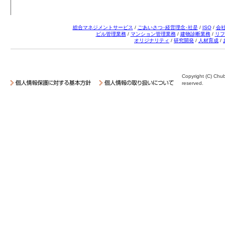
総合マネジメントサービス
/
ごあいさつ･経営理念･社是
/
ISO
/
会
ビル管理業務
/
マンション管理業務
/
建物診断業務
/
リフ
オリジナリティ
/
研究開発
/
人材育成
/
Copyright (C) Chub
reserved.